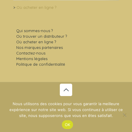
>
Où acheter en ligne ?
Qui sommes-nous ?
Où trouver un distributeur ?
Où acheter en ligne ?
Nos marques partenaires
Contactez-nous
Mentions légales
Politique de confidentialité
© 2021 Sens Gourmet -
Plan du site
- Création du site :
Nous utilisons des cookies pour vous garantir la meilleure
NDSI
expérience sur notre site web. Si vous continuez à utiliser ce
site, nous supposerons que vous en êtes satisfait.
OK