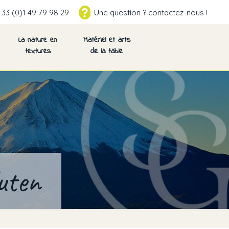
 33 (0)1 49 79 98 29
Une question ? contactez-nous !
La nature en
Matériel et arts
textures
de la table
uten