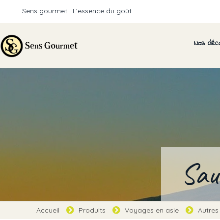
Sens gourmet : L’essence du goût
Nos déc
Sau
Accueil
Produits
Voyages en asie
Autres