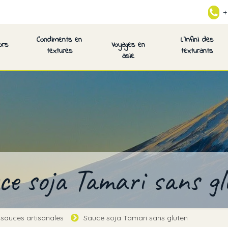
+
Condiments en
L’infini des
ors
Voyages en
textures
texturants
asie
ce soja Tamari sans gl
 sauces artisanales
Sauce soja Tamari sans gluten