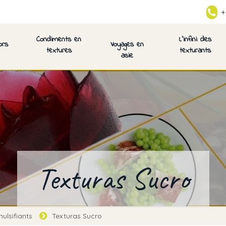
+
Condiments en
L’infini des
ors
Voyages en
textures
texturants
asie
Texturas Sucro
ulsifiants
Texturas Sucro