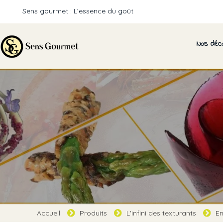
Sens gourmet : L’essence du goût
Nos déc
Accueil
Produits
L'infini des texturants
Em