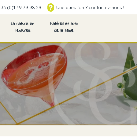
 33 (0)1 49 79 98 29
Une question ? contactez-nous !
La nature en
Matériel et arts
textures
de la table