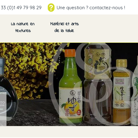
 33 (0)1 49 79 98 29
Une question ? contactez-nous !
La nature en
Matériel et arts
textures
de la table