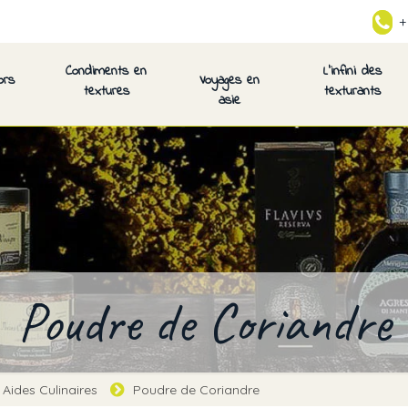
+
Condiments en
L’infini des
ors
Voyages en
textures
texturants
asie
Poudre de Coriandre
Aides Culinaires
Poudre de Coriandre