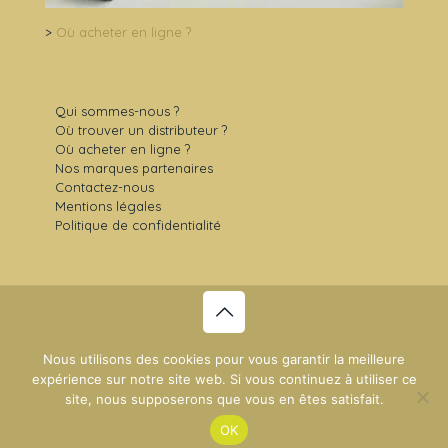
>
Où acheter en ligne ?
Qui sommes-nous ?
Où trouver un distributeur ?
Où acheter en ligne ?
Nos marques partenaires
Contactez-nous
Mentions légales
Politique de confidentialité
© 2021 Sens Gourmet -
Plan du site
- Création du site :
Nous utilisons des cookies pour vous garantir la meilleure
NDSI
expérience sur notre site web. Si vous continuez à utiliser ce
site, nous supposerons que vous en êtes satisfait.
OK