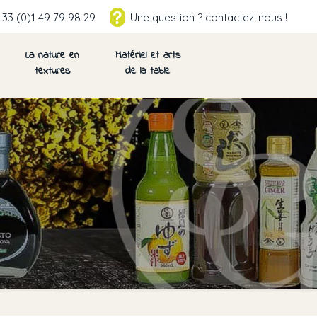
 33 (0)1 49 79 98 29
Une question ? contactez-nous !
La nature en
Matériel et arts
textures
de la table