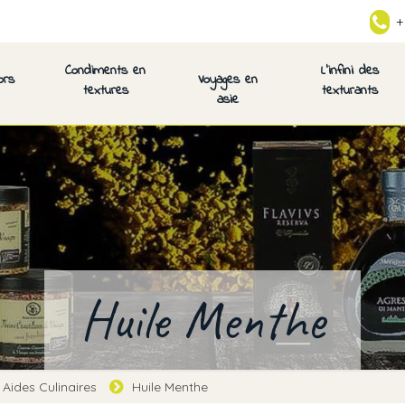
+
Condiments en
L’infini des
ors
Voyages en
textures
texturants
asie
Huile Menthe
Aides Culinaires
Huile Menthe